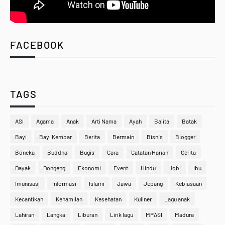
FACEBOOK
TAGS
ASI
Agama
Anak
Arti Nama
Ayah
Balita
Batak
Bayi
Bayi Kembar
Berita
Bermain
Bisnis
Blogger
Boneka
Buddha
Bugis
Cara
Catatan Harian
Cerita
Dayak
Dongeng
Ekonomi
Event
Hindu
Hobi
Ibu
Imunisasi
Informasi
Islami
Jawa
Jepang
Kebiasaan
Kecantikan
Kehamilan
Kesehatan
Kuliner
Lagu anak
Lahiran
Langka
Liburan
Lirik lagu
MPASI
Madura