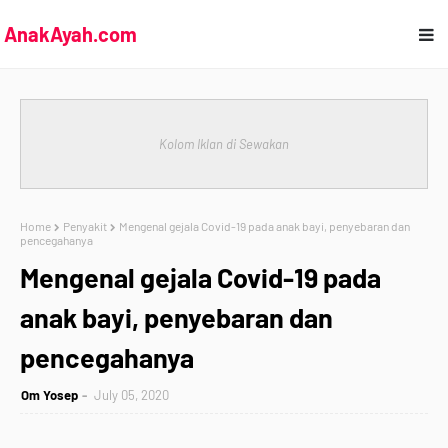
AnakAyah.com
Kolom Iklan di Sewakan
Home
Penyakit
Mengenal gejala Covid-19 pada anak bayi, penyebaran dan
pencegahanya
Mengenal gejala Covid-19 pada
anak bayi, penyebaran dan
pencegahanya
Om Yosep
July 05, 2020