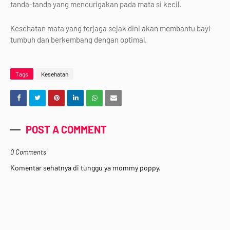
tanda-tanda yang mencurigakan pada mata si kecil.
Kesehatan mata yang terjaga sejak dini akan membantu bayi
tumbuh dan berkembang dengan optimal.
Tags
Kesehatan
POST A COMMENT
0 Comments
Komentar sehatnya di tunggu ya mommy poppy.