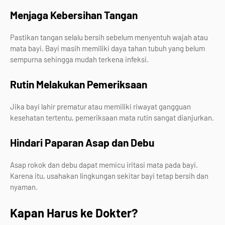
Menjaga Kebersihan Tangan
Pastikan tangan selalu bersih sebelum menyentuh wajah atau
mata bayi. Bayi masih memiliki daya tahan tubuh yang belum
sempurna sehingga mudah terkena infeksi.
Rutin Melakukan Pemeriksaan
Jika bayi lahir prematur atau memiliki riwayat gangguan
kesehatan tertentu, pemeriksaan mata rutin sangat dianjurkan.
Hindari Paparan Asap dan Debu
Asap rokok dan debu dapat memicu iritasi mata pada bayi.
Karena itu, usahakan lingkungan sekitar bayi tetap bersih dan
nyaman.
Kapan Harus ke Dokter?