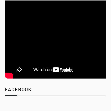
FACEBOOK