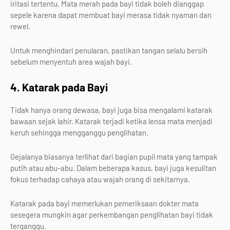
iritasi tertentu. Mata merah pada bayi tidak boleh dianggap
sepele karena dapat membuat bayi merasa tidak nyaman dan
rewel.
Untuk menghindari penularan, pastikan tangan selalu bersih
sebelum menyentuh area wajah bayi.
4. Katarak pada Bayi
Tidak hanya orang dewasa, bayi juga bisa mengalami katarak
bawaan sejak lahir. Katarak terjadi ketika lensa mata menjadi
keruh sehingga mengganggu penglihatan.
Gejalanya biasanya terlihat dari bagian pupil mata yang tampak
putih atau abu-abu. Dalam beberapa kasus, bayi juga kesulitan
fokus terhadap cahaya atau wajah orang di sekitarnya.
Katarak pada bayi memerlukan pemeriksaan dokter mata
sesegera mungkin agar perkembangan penglihatan bayi tidak
terganggu.