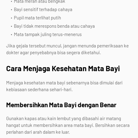
Mata merah atau bengkak
Bayi sensitif terhadap cahaya
Pupil mata terlihat putih
Bayi tidak merespons benda atau cahaya
Mata tampak juling terus-menerus
Jika gejala tersebut muncul, jangan menunda pemeriksaan ke
dokter agar penyebabnya bisa segera diketahui.
Cara Menjaga Kesehatan Mata Bayi
Menjaga kesehatan mata bayi sebenarnya bisa dimulai dari
kebiasaan sederhana sehari-hari.
Membersihkan Mata Bayi dengan Benar
Gunakan kapas atau kain lembut yang dibasahi air matang
hangat untuk membersihkan area mata bayi. Bersihkan secara
perlahan dari arah dalam ke luar.