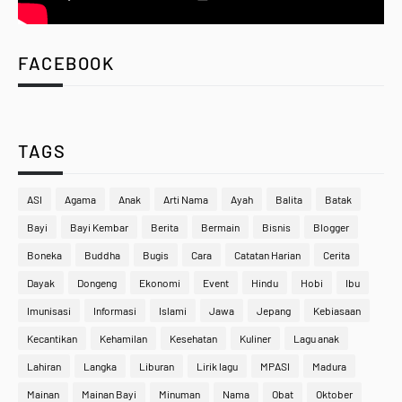
FACEBOOK
TAGS
ASI
Agama
Anak
Arti Nama
Ayah
Balita
Batak
Bayi
Bayi Kembar
Berita
Bermain
Bisnis
Blogger
Boneka
Buddha
Bugis
Cara
Catatan Harian
Cerita
Dayak
Dongeng
Ekonomi
Event
Hindu
Hobi
Ibu
Imunisasi
Informasi
Islami
Jawa
Jepang
Kebiasaan
Kecantikan
Kehamilan
Kesehatan
Kuliner
Lagu anak
Lahiran
Langka
Liburan
Lirik lagu
MPASI
Madura
Mainan
Mainan Bayi
Minuman
Nama
Obat
Oktober