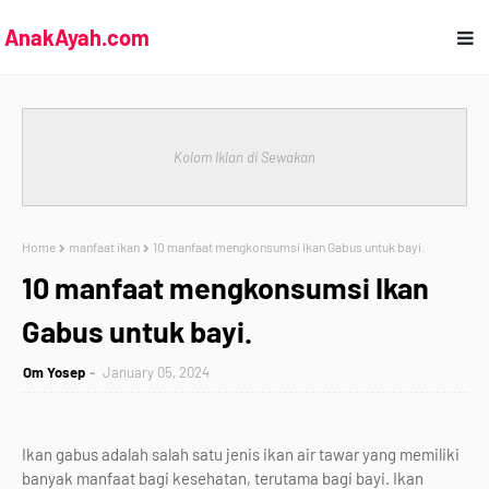
AnakAyah.com
Kolom Iklan di Sewakan
Home
manfaat ikan
10 manfaat mengkonsumsi Ikan Gabus untuk bayi.
10 manfaat mengkonsumsi Ikan
Gabus untuk bayi.
Om Yosep
January 05, 2024
Ikan gabus adalah salah satu jenis ikan air tawar yang memiliki
banyak manfaat bagi kesehatan, terutama bagi bayi. Ikan