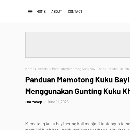
HOME
ABOUT
CONTACT
Home
tutorial
Panduan Memotong Kuku Bayi Tanpa Terluka: Teknik 
Panduan Memotong Kuku Bayi 
Menggunakan Gunting Kuku Kh
Om Yosep
June 11, 2026
Memotong kuku bayi sering kali menjadi tantangan tersen