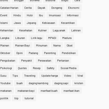
Bisnis
Blogger
Boneka
Buddha
Bugis
Cara
Catatan Harian
Cerita
Dayak
Dongeng
Ekonomi
Event
Hindu
Hobi
Ibu
Imunisasi
Informasi
Islami
Jawa
Jepang
Kebiasaan
Kecantikan
Kehamilan
Kesehatan
Kuliner
Lagu anak
Lahiran
Langka
Liburan
Lirik lagu
MPASI
Madura
Mainan
Mainan Bayi
Minuman
Nama
Obat
Oktober
Opini
Padang
Parenting
Pendidikan
Pengobatan
Penyakit
Perawatan
Pertanian
Psikologi
Quotes
Resep
Safety
Sosial Media
Susu
Tips
Traveling
Update harga
Video
Viral
Youtube
buah
daging kambing
daging sapi
kristen
makanan
makanan bayi
manfaat buah
manfaat ikan
politik
tiip
tutorial