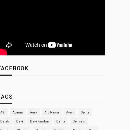
FACEBOOK
TAGS
ASI
Agama
Anak
Arti Nama
Ayah
Balita
Batak
Bayi
Bayi Kembar
Berita
Bermain