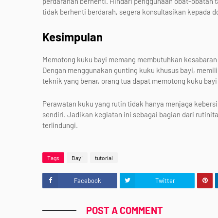
perdarahan berhenti. Hindari penggunaan obat-obatan t
tidak berhenti berdarah, segera konsultasikan kepada d
Kesimpulan
Memotong kuku bayi memang membutuhkan kesabaran dan 
Dengan menggunakan gunting kuku khusus bayi, memilih 
teknik yang benar, orang tua dapat memotong kuku bay
Perawatan kuku yang rutin tidak hanya menjaga kebersi
sendiri. Jadikan kegiatan ini sebagai bagian dari rutinit
terlindungi.
Tags
Bayi
tutorial
Facebook
Twitter
POST A COMMENT