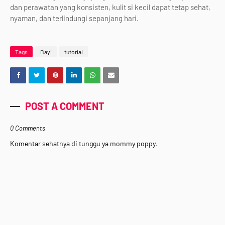
dan perawatan yang konsisten, kulit si kecil dapat tetap sehat,
nyaman, dan terlindungi sepanjang hari.
Tags
Bayi
tutorial
POST A COMMENT
0 Comments
Komentar sehatnya di tunggu ya mommy poppy.