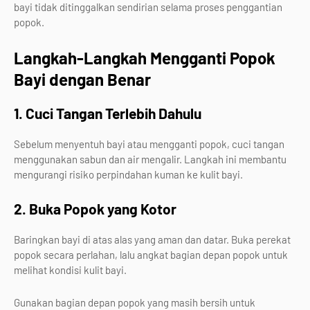
bayi tidak ditinggalkan sendirian selama proses penggantian
popok.
Langkah-Langkah Mengganti Popok
Bayi dengan Benar
1. Cuci Tangan Terlebih Dahulu
Sebelum menyentuh bayi atau mengganti popok, cuci tangan
menggunakan sabun dan air mengalir. Langkah ini membantu
mengurangi risiko perpindahan kuman ke kulit bayi.
2. Buka Popok yang Kotor
Baringkan bayi di atas alas yang aman dan datar. Buka perekat
popok secara perlahan, lalu angkat bagian depan popok untuk
melihat kondisi kulit bayi.
Gunakan bagian depan popok yang masih bersih untuk