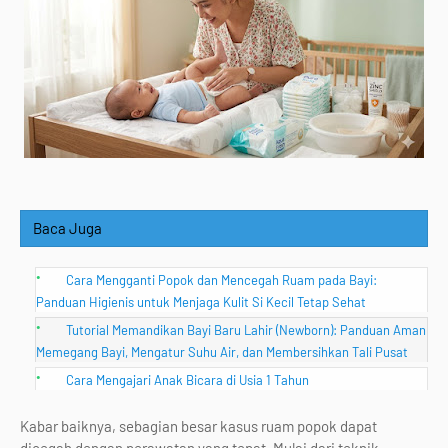
Baca Juga
Cara Mengganti Popok dan Mencegah Ruam pada Bayi:
Panduan Higienis untuk Menjaga Kulit Si Kecil Tetap Sehat
Tutorial Memandikan Bayi Baru Lahir (Newborn): Panduan Aman
Memegang Bayi, Mengatur Suhu Air, dan Membersihkan Tali Pusat
Cara Mengajari Anak Bicara di Usia 1 Tahun
Kabar baiknya, sebagian besar kasus ruam popok dapat