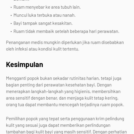
Ruam menyebar ke area tubuh lain.
Muncul luka terbuka atau nanah.
Bayi tampak sangat kesakitan.
Ruam tidak membaik setelah beberapa hari perawatan.
Penanganan medis mungkin diperlukan jika ruam disebabkan
oleh infeksi atau kondisi kulit tertentu.
Kesimpulan
Mengganti popok bukan sekadar rutinitas harian, tetapi juga
bagian penting dari perawatan kesehatan bayi. Dengan
menerapkan langkah-langkah yang higienis, membersihkan
area sensitif dengan benar, dan menjaga kulit tetap kering,
orang tua dapat membantu mencegah terjadinya ruam popok.
Pemilihan popok yang tepat serta penggunaan krim pelindung
kulit yang sesuai juga dapat memberikan perlindungan
tambahan bagi kulit bayi yang masih sensitif. Dengan perhatian