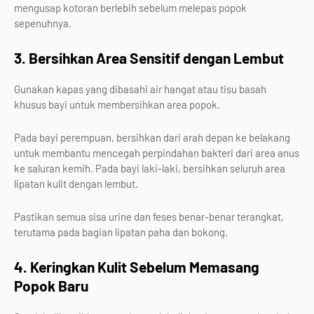
mengusap kotoran berlebih sebelum melepas popok
sepenuhnya.
3. Bersihkan Area Sensitif dengan Lembut
Gunakan kapas yang dibasahi air hangat atau tisu basah
khusus bayi untuk membersihkan area popok.
Pada bayi perempuan, bersihkan dari arah depan ke belakang
untuk membantu mencegah perpindahan bakteri dari area anus
ke saluran kemih. Pada bayi laki-laki, bersihkan seluruh area
lipatan kulit dengan lembut.
Pastikan semua sisa urine dan feses benar-benar terangkat,
terutama pada bagian lipatan paha dan bokong.
4. Keringkan Kulit Sebelum Memasang
Popok Baru