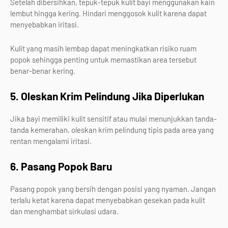
Setelah dibersihkan, tepuk-tepuk kulit bayi menggunakan kain
lembut hingga kering. Hindari menggosok kulit karena dapat
menyebabkan iritasi.
Kulit yang masih lembap dapat meningkatkan risiko ruam
popok sehingga penting untuk memastikan area tersebut
benar-benar kering.
5. Oleskan Krim Pelindung Jika Diperlukan
Jika bayi memiliki kulit sensitif atau mulai menunjukkan tanda-
tanda kemerahan, oleskan krim pelindung tipis pada area yang
rentan mengalami iritasi.
6. Pasang Popok Baru
Pasang popok yang bersih dengan posisi yang nyaman. Jangan
terlalu ketat karena dapat menyebabkan gesekan pada kulit
dan menghambat sirkulasi udara.