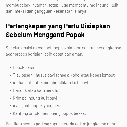
membuat bayi nyaman, tetapi juga membantu melindungi kulit
dari infeksi dan gangguan kesehatan lainnya.
Perlengkapan yang Perlu Disiapkan
Sebelum Mengganti Popok
Sebelum mulai mengganti popok, siapkan seluruh perlengkapan
agar proses berjalan lebih cepat dan aman.
Popok bersih.
Tisu basah khusus bayi tanpa alkohol atau kapas lembut.
Air hangat untuk membersihkan kulit bayi.
Handuk atau kain bersih.
Krim pelindung kulit bayi.
Alas ganti popok yang bersih.
Kantong untuk membuang popok bekas.
Pastikan semua perlengkapan berada dalam jangkauan agar