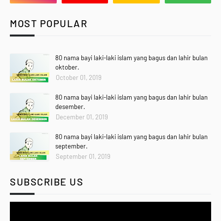
MOST POPULAR
80 nama bayi laki-laki islam yang bagus dan lahir bulan
oktober.
October 01, 2019
80 nama bayi laki-laki islam yang bagus dan lahir bulan
desember.
December 01, 2019
80 nama bayi laki-laki islam yang bagus dan lahir bulan
september.
September 01, 2019
SUBSCRIBE US