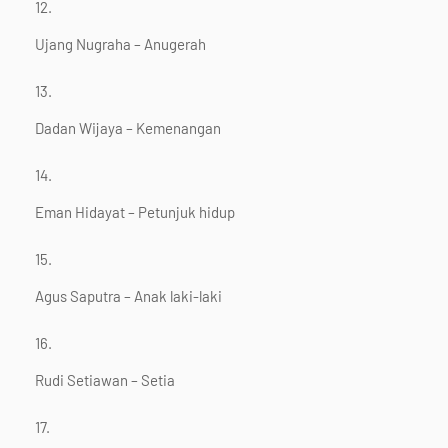
Ujang Nugraha – Anugerah
Dadan Wijaya – Kemenangan
Eman Hidayat – Petunjuk hidup
Agus Saputra – Anak laki-laki
Rudi Setiawan – Setia