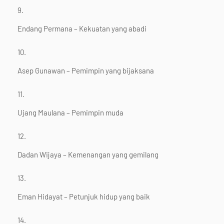
Endang Permana – Kekuatan yang abadi
Asep Gunawan – Pemimpin yang bijaksana
Ujang Maulana – Pemimpin muda
Dadan Wijaya – Kemenangan yang gemilang
Eman Hidayat – Petunjuk hidup yang baik