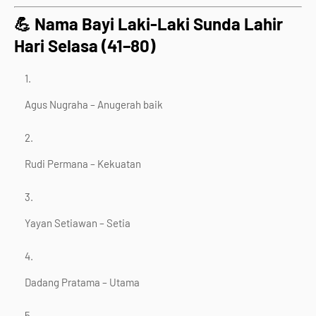
💪 Nama Bayi Laki-Laki Sunda Lahir
Hari Selasa (41–80)
Agus Nugraha – Anugerah baik
Rudi Permana – Kekuatan
Yayan Setiawan – Setia
Dadang Pratama – Utama