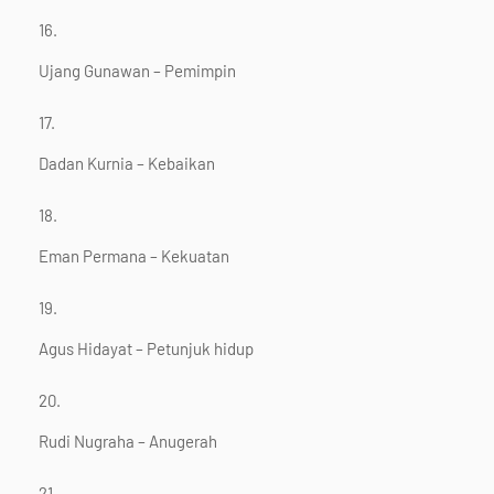
Ujang Gunawan – Pemimpin
Dadan Kurnia – Kebaikan
Eman Permana – Kekuatan
Agus Hidayat – Petunjuk hidup
Rudi Nugraha – Anugerah