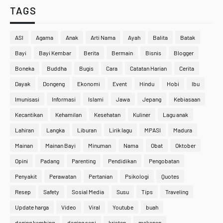
TAGS
ASI
Agama
Anak
Arti Nama
Ayah
Balita
Batak
Bayi
Bayi Kembar
Berita
Bermain
Bisnis
Blogger
Boneka
Buddha
Bugis
Cara
Catatan Harian
Cerita
Dayak
Dongeng
Ekonomi
Event
Hindu
Hobi
Ibu
Imunisasi
Informasi
Islami
Jawa
Jepang
Kebiasaan
Kecantikan
Kehamilan
Kesehatan
Kuliner
Lagu anak
Lahiran
Langka
Liburan
Lirik lagu
MPASI
Madura
Mainan
Mainan Bayi
Minuman
Nama
Obat
Oktober
Opini
Padang
Parenting
Pendidikan
Pengobatan
Penyakit
Perawatan
Pertanian
Psikologi
Quotes
Resep
Safety
Sosial Media
Susu
Tips
Traveling
Update harga
Video
Viral
Youtube
buah
daging kambing
daging sapi
kristen
makanan