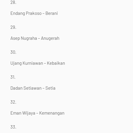
Endang Prakoso – Berani
Asep Nugraha – Anugerah
Ujang Kurniawan – Kebaikan
Dadan Setiawan – Setia
Eman Wijaya – Kemenangan