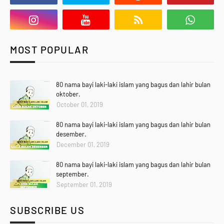
MOST POPULAR
80 nama bayi laki-laki islam yang bagus dan lahir bulan
oktober.
October 01, 2019
80 nama bayi laki-laki islam yang bagus dan lahir bulan
desember.
December 01, 2019
80 nama bayi laki-laki islam yang bagus dan lahir bulan
september.
September 01, 2019
SUBSCRIBE US