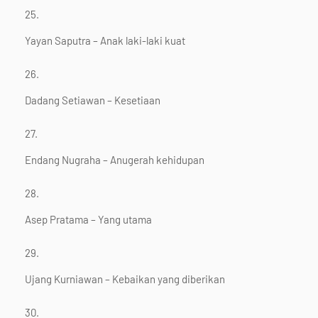
Yayan Saputra – Anak laki-laki kuat
Dadang Setiawan – Kesetiaan
Endang Nugraha – Anugerah kehidupan
Asep Pratama – Yang utama
Ujang Kurniawan – Kebaikan yang diberikan