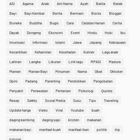
ASI
Agama
Anak
Arti Nama
Ayah
Balita
Batak
Bayi
Bayi Kembar
Berita
Bermain
Bisnis
Blogger
Boneka
Buddha
Bugis
Cara
Catatan Harian
Cerita
Dayak
Dongeng
Ekonomi
Event
Hindu
Hobi
Ibu
Imunisasi
Informasi
Islami
Jawa
Jepang
Kebiasaan
Kecantikan
Kehamilan
Kesehatan
Kuliner
Lagu anak
Lahiran
Langka
Liburan
Lirik lagu
MPASI
Madura
Mainan
Mainan Bayi
Minuman
Nama
Obat
Oktober
Opini
Padang
Parenting
Pendidikan
Pengobatan
Penyakit
Perawatan
Pertanian
Psikologi
Quotes
Resep
Safety
Sosial Media
Susu
Tips
Traveling
Update harga
Video
Viral
Youtube
buah
daging kambing
daging sapi
kristen
makanan
makanan bayi
manfaat buah
manfaat ikan
politik
tiip
tutorial