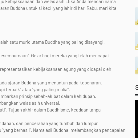
uju kebijaksanaan dan welas asih. Jika Anda mencari nama
aran Buddha untuk si kecil yang lahir di hari Rabu, mari kita
.
salah satu murid utama Buddha yang paling disayangi,
i kesempurnaan". Gelar bagi mereka yang telah mencapai
representasikan kebijaksanaan agung yang dicapai oleh
 pada ajaran Buddha yang menuntun pada kebenaran.
i terbaik" atau "yang paling mulia".
ambarkan prinsip sebab-akibat dalam kehidupan.
ambangkan welas asih universal.
ti". Tujuan akhir dalam Buddhisme, keadaan tanpa
indahan, dan pencerahan yang tumbuh dari lumpur.
u "yang berhasil". Nama asli Buddha, melambangkan pencapaian