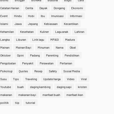
Bisnis
Blogger
Boneka
Buddha
Bugis
Cara
Catatan Harian
Cerita
Dayak
Dongeng
Ekonomi
Event
Hindu
Hobi
Ibu
Imunisasi
Informasi
Islami
Jawa
Jepang
Kebiasaan
Kecantikan
Kehamilan
Kesehatan
Kuliner
Lagu anak
Lahiran
Langka
Liburan
Lirik lagu
MPASI
Madura
Mainan
Mainan Bayi
Minuman
Nama
Obat
Oktober
Opini
Padang
Parenting
Pendidikan
Pengobatan
Penyakit
Perawatan
Pertanian
Psikologi
Quotes
Resep
Safety
Sosial Media
Susu
Tips
Traveling
Update harga
Video
Viral
Youtube
buah
daging kambing
daging sapi
kristen
makanan
makanan bayi
manfaat buah
manfaat ikan
politik
tiip
tutorial