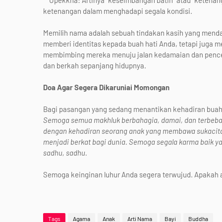
* Upekkha: Artinya "keseimbangan batin" atau "ketenan
ketenangan dalam menghadapi segala kondisi.
Memilih nama adalah sebuah tindakan kasih yang menda
memberi identitas kepada buah hati Anda, tetapi juga 
membimbing mereka menuju jalan kedamaian dan pencer
dan berkah sepanjang hidupnya.
Doa Agar Segera Dikaruniai Momongan
Bagi pasangan yang sedang menantikan kehadiran buah ha
Semoga semua makhluk berbahagia, damai, dan terbebas
dengan kehadiran seorang anak yang membawa sukacita 
menjadi berkat bagi dunia. Semoga segala karma baik y
sadhu, sadhu.
Semoga keinginan luhur Anda segera terwujud. Apakah a
Tags
Agama
Anak
Arti Nama
Bayi
Buddha