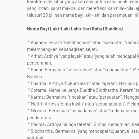
karakteristik luhur yang akan menuntun sang anak men
yang indah, sarat makna, dan merefleksikan nilai-nilai aj
telusuri 20 pilihan nama bayi laki-laki dan perempuan ini
Nama Bayi Laki-Laki Lahir Hari Rabu (Buddhis)
* Ananda: Berarti "kebahagiaan" atau "sukacita". Nama 
melambangkan kebahagiaan sejati.
* Arhat: Artinya "yang layak" atau "yang telah mencapa
pencerahan.
* Bodhi: Bermakna "pencerahan" atau "kebangkitan". Me
Buddha.
* Dharma: Artinya "hukum alam" atau "ajaran". Merujuk
* Gotama: Nama keluarga Buddha Siddhartha, berarti "sap
* Karma: Bermakna "tindakan" atau "perbuatan". Mengg
* Maitri: Artinya "cinta kasih" atau "persahabatan". Mel
* Nirvana: Bermakna "pemadaman" atau "kedamaian seja
penderitaan.
* Padma: Artinya "bunga teratai". Simbol kemurnian, ke
* Siddhartha: Bermakna "yang mencapai tujuannya" ata
spiritual.