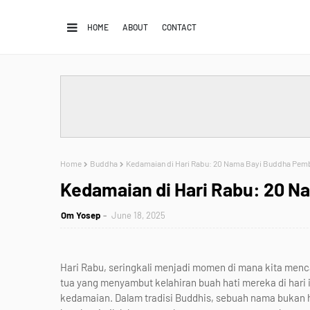
HOME
ABOUT
CONTACT
Home
Buddha
Kedamaian di Hari Rabu: 20 Nama Bayi Buddha Pe
Kedamaian di Hari Rabu: 20 
Om Yosep
June 18, 2025
Hari Rabu, seringkali menjadi momen di mana kita menc
tua yang menyambut kelahiran buah hati mereka di hari 
kedamaian. Dalam tradisi Buddhis, sebuah nama bukan h