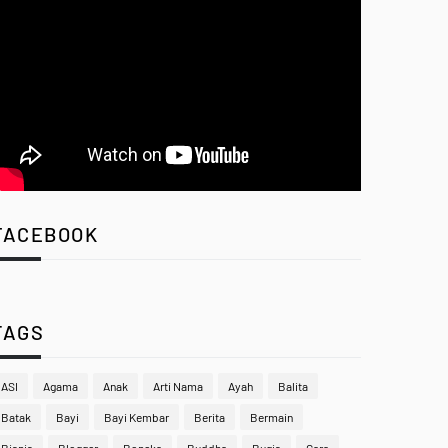
FACEBOOK
TAGS
ASI
Agama
Anak
Arti Nama
Ayah
Balita
Batak
Bayi
Bayi Kembar
Berita
Bermain