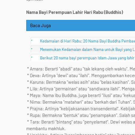
Nama Bayi Perempuan Lahir Hari Rabu (Buddhis)
Baca Juga
Kedamaian di Hari Rabu: 20 Nama Bayi Buddha Pemba
Menemukan Kedamaian dalam Nama untuk Bayi yang Lah
Berikut 20 nama bayi perempuan Islam Jawa yang lahir
* Amara: Berarti "abadi" atau "tak lekang oleh waktu". 
* Deva: Artinya "dewi" atau "ilahi". Menggambarkan ke
* Karuna: Bermakna "welas asih" atau "belas kasihan". 
* Lila: Artinya "permainan" atau "sandiwara ilahi". Meng
* Maya: Nama ibu Buddha, juga berarti "ilusi" atau "kekua
* Nima: Bermakna "matahari" atau "berkah dari Tuhan". 
* Prajna: Artinya "kebijaksanaan transendental". Kebij
* Rupa: Bermakna "bentuk" atau "penampakan". Salah sa
* Tara: Berarti "bintang" atau "penyelamat". Dewi wel
membantu makhluk.