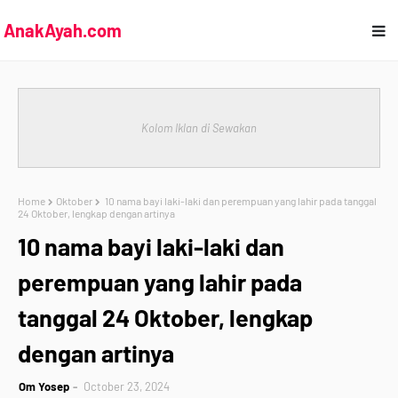
AnakAyah.com
Kolom Iklan di Sewakan
Home
Oktober
10 nama bayi laki-laki dan perempuan yang lahir pada tanggal
24 Oktober, lengkap dengan artinya
10 nama bayi laki-laki dan
perempuan yang lahir pada
tanggal 24 Oktober, lengkap
dengan artinya
Om Yosep
October 23, 2024