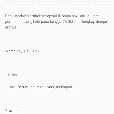
Berikut adalah artikel mengenai 10 nama bayi laki-laki dan
perempuan yang lahir pada tanggal 24 Oktober, lengkap dengan
artinya:
Nama Bayi Laki-Laki
1. Rizky
- Arti: Beruntung, rezeki yang melimpah.
2. Arjuna