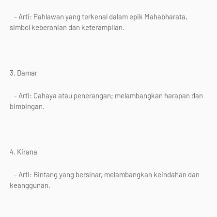
- Arti: Pahlawan yang terkenal dalam epik Mahabharata,
simbol keberanian dan keterampilan.
3. Damar
- Arti: Cahaya atau penerangan; melambangkan harapan dan
bimbingan.
4. Kirana
- Arti: Bintang yang bersinar, melambangkan keindahan dan
keanggunan.