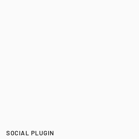
SOCIAL PLUGIN