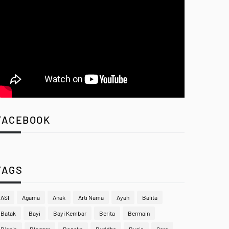
FACEBOOK
TAGS
ASI
Agama
Anak
Arti Nama
Ayah
Balita
Batak
Bayi
Bayi Kembar
Berita
Bermain