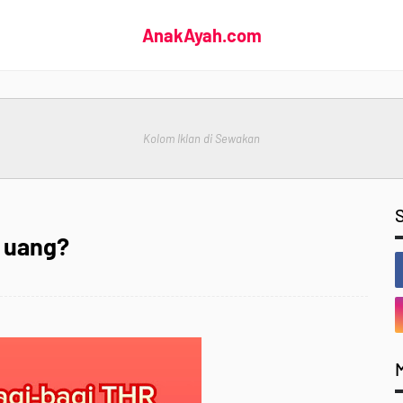
AnakAyah.com
Kolom Iklan di Sewakan
 uang?