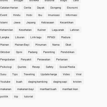
Bisnis
Blogger
Boneka
Buddha
Bugis
Cara
Catatan Harian
Cerita
Dayak
Dongeng
Ekonomi
Event
Hindu
Hobi
Ibu
Imunisasi
Informasi
Islami
Jawa
Jepang
Kebiasaan
Kecantikan
Kehamilan
Kesehatan
Kuliner
Lagu anak
Lahiran
Langka
Liburan
Lirik lagu
MPASI
Madura
Mainan
Mainan Bayi
Minuman
Nama
Obat
Oktober
Opini
Padang
Parenting
Pendidikan
Pengobatan
Penyakit
Perawatan
Pertanian
Psikologi
Quotes
Resep
Safety
Sosial Media
Susu
Tips
Traveling
Update harga
Video
Viral
Youtube
buah
daging kambing
daging sapi
kristen
makanan
makanan bayi
manfaat buah
manfaat ikan
politik
tiip
tutorial