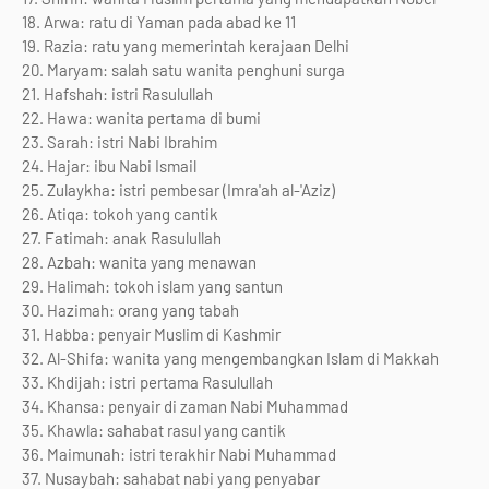
18. Arwa: ratu di Yaman pada abad ke 11
19. Razia: ratu yang memerintah kerajaan Delhi
20. Maryam: salah satu wanita penghuni surga
21. Hafshah: istri Rasulullah
22. Hawa: wanita pertama di bumi
23. Sarah: istri Nabi Ibrahim
24. Hajar: ibu Nabi Ismail
25. Zulaykha: istri pembesar (Imra'ah al-'Aziz)
26. Atiqa: tokoh yang cantik
27. Fatimah: anak Rasulullah
28. Azbah: wanita yang menawan
29. Halimah: tokoh islam yang santun
30. Hazimah: orang yang tabah
31. Habba: penyair Muslim di Kashmir
32. Al-Shifa: wanita yang mengembangkan Islam di Makkah
33. Khdijah: istri pertama Rasulullah
34. Khansa: penyair di zaman Nabi Muhammad
35. Khawla: sahabat rasul yang cantik
36. Maimunah: istri terakhir Nabi Muhammad
37. Nusaybah: sahabat nabi yang penyabar