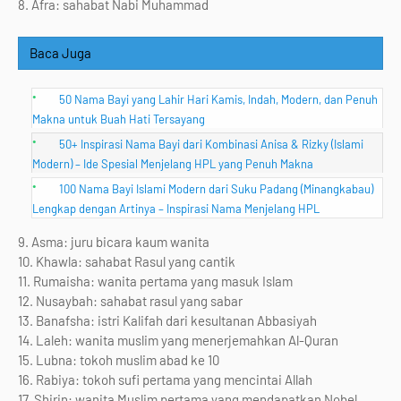
8. Afra: sahabat Nabi Muhammad
Baca Juga
50 Nama Bayi yang Lahir Hari Kamis, Indah, Modern, dan Penuh
Makna untuk Buah Hati Tersayang
50+ Inspirasi Nama Bayi dari Kombinasi Anisa & Rizky (Islami
Modern) – Ide Spesial Menjelang HPL yang Penuh Makna
100 Nama Bayi Islami Modern dari Suku Padang (Minangkabau)
Lengkap dengan Artinya – Inspirasi Nama Menjelang HPL
9. Asma: juru bicara kaum wanita
10. Khawla: sahabat Rasul yang cantik
11. Rumaisha: wanita pertama yang masuk Islam
12. Nusaybah: sahabat rasul yang sabar
13. Banafsha: istri Kalifah dari kesultanan Abbasiyah
14. Laleh: wanita muslim yang menerjemahkan Al-Quran
15. Lubna: tokoh muslim abad ke 10
16. Rabiya: tokoh sufi pertama yang mencintai Allah
17. Shirin: wanita Muslim pertama yang mendapatkan Nobel