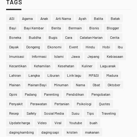
TAGS
ASI
Agama
Anak
Arti Nama
Ayah
Balita
Batak
Bayi
Bayi Kembar
Berita
Bermain
Bisnis
Blogger
Boneka
Buddha
Bugis
Cara
Catatan Harian
Cerita
Dayak
Dongeng
Ekonomi
Event
Hindu
Hobi
Ibu
Imunisasi
Informasi
Islami
Jawa
Jepang
Kebiasaan
Kecantikan
Kehamilan
Kesehatan
Kuliner
Lagu anak
Lahiran
Langka
Liburan
Lirik lagu
MPASI
Madura
Mainan
Mainan Bayi
Minuman
Nama
Obat
Oktober
Opini
Padang
Parenting
Pendidikan
Pengobatan
Penyakit
Perawatan
Pertanian
Psikologi
Quotes
Resep
Safety
Sosial Media
Susu
Tips
Traveling
Update harga
Video
Viral
Youtube
buah
daging kambing
daging sapi
kristen
makanan