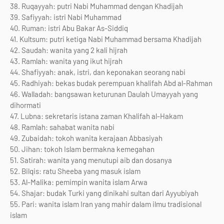
38. Ruqayyah: putri Nabi Muhammad dengan Khadijah
39. Safiyyah: istri Nabi Muhammad
40. Ruman: istri Abu Bakar As-Siddiq
41. Kultsum: putri ketiga Nabi Muhammad bersama Khadijah
42. Saudah: wanita yang 2 kali hijrah
43. Ramlah: wanita yang ikut hijrah
44. Shafiyyah: anak, istri, dan keponakan seorang nabi
45. Radhiyah: bekas budak perempuan khalifah Abd al-Rahman
46. Walladah: bangsawan keturunan Daulah Umayyah yang
dihormati
47. Lubna: sekretaris istana zaman Khalifah al-Hakam
48. Ramlah: sahabat wanita nabi
49. Zubaidah: tokoh wanita kerajaan Abbasiyah
50. Jihan: tokoh Islam bermakna kemegahan
51. Satirah: wanita yang menutupi aib dan dosanya
52. Bilqis: ratu Sheeba yang masuk islam
53. Al-Malika: pemimpin wanita islam Arwa
54. Shajar: budak Turki yang dinikahi sultan dari Ayyubiyah
55. Pari: wanita islam Iran yang mahir dalam ilmu tradisional
islam