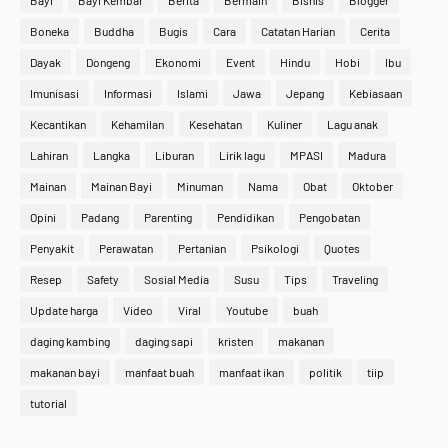
Bayi
Bayi Kembar
Berita
Bermain
Bisnis
Blogger
Boneka
Buddha
Bugis
Cara
Catatan Harian
Cerita
Dayak
Dongeng
Ekonomi
Event
Hindu
Hobi
Ibu
Imunisasi
Informasi
Islami
Jawa
Jepang
Kebiasaan
Kecantikan
Kehamilan
Kesehatan
Kuliner
Lagu anak
Lahiran
Langka
Liburan
Lirik lagu
MPASI
Madura
Mainan
Mainan Bayi
Minuman
Nama
Obat
Oktober
Opini
Padang
Parenting
Pendidikan
Pengobatan
Penyakit
Perawatan
Pertanian
Psikologi
Quotes
Resep
Safety
Sosial Media
Susu
Tips
Traveling
Update harga
Video
Viral
Youtube
buah
daging kambing
daging sapi
kristen
makanan
makanan bayi
manfaat buah
manfaat ikan
politik
tiip
tutorial