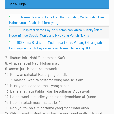
Baca Juga
50 Nama Bayi yang Lahir Hari Kamis, Indah, Modern, dan Penuh
Makna untuk Buah Hati Tersayang
50+ Inspirasi Nama Bayi dari Kombinasi Anisa & Rizky (Islami
Modern) – Ide Spesial Menjelang HPL yang Penuh Makna
100 Nama Bayi Islami Modern dari Suku Padang (Minangkabau)
Lengkap dengan Artinya – Inspirasi Nama Menjelang HPL
7. Hindun: istri Nabi Muhammad SAW
8. Afra: sahabat Nabi Muhammad
9. Asma: juru bicara kaum wanita
10. Khawla: sahabat Rasul yang cantik
11. Rumaisha: wanita pertama yang masuk Islam
12. Nusaybah: sahabat rasul yang sabar
13. Banafsha: istri Kalifah dari kesultanan Abbasiyah
14. Laleh: wanita muslim yang menerjemahkan Al-Quran
15. Lubna: tokoh muslim abad ke 10
16. Rabiya: tokoh sufi pertama yang mencintai Allah
17. Shirin: wanita Muslim pertama yang mendapatkan Nobel