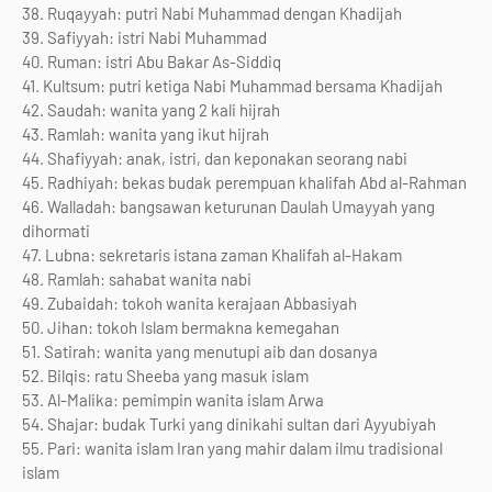
38. Ruqayyah: putri Nabi Muhammad dengan Khadijah
39. Safiyyah: istri Nabi Muhammad
40. Ruman: istri Abu Bakar As-Siddiq
41. Kultsum: putri ketiga Nabi Muhammad bersama Khadijah
42. Saudah: wanita yang 2 kali hijrah
43. Ramlah: wanita yang ikut hijrah
44. Shafiyyah: anak, istri, dan keponakan seorang nabi
45. Radhiyah: bekas budak perempuan khalifah Abd al-Rahman
46. Walladah: bangsawan keturunan Daulah Umayyah yang
dihormati
47. Lubna: sekretaris istana zaman Khalifah al-Hakam
48. Ramlah: sahabat wanita nabi
49. Zubaidah: tokoh wanita kerajaan Abbasiyah
50. Jihan: tokoh Islam bermakna kemegahan
51. Satirah: wanita yang menutupi aib dan dosanya
52. Bilqis: ratu Sheeba yang masuk islam
53. Al-Malika: pemimpin wanita islam Arwa
54. Shajar: budak Turki yang dinikahi sultan dari Ayyubiyah
55. Pari: wanita islam Iran yang mahir dalam ilmu tradisional
islam