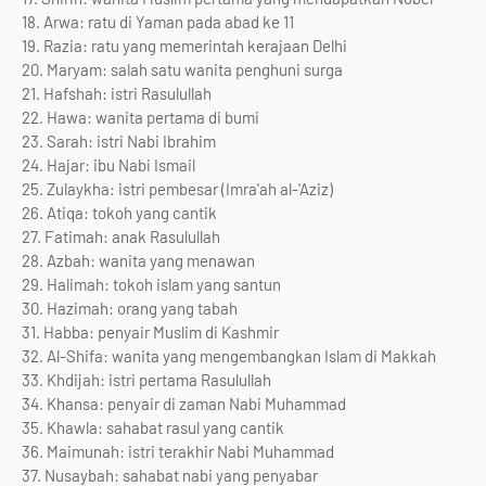
18. Arwa: ratu di Yaman pada abad ke 11
19. Razia: ratu yang memerintah kerajaan Delhi
20. Maryam: salah satu wanita penghuni surga
21. Hafshah: istri Rasulullah
22. Hawa: wanita pertama di bumi
23. Sarah: istri Nabi Ibrahim
24. Hajar: ibu Nabi Ismail
25. Zulaykha: istri pembesar (Imra'ah al-'Aziz)
26. Atiqa: tokoh yang cantik
27. Fatimah: anak Rasulullah
28. Azbah: wanita yang menawan
29. Halimah: tokoh islam yang santun
30. Hazimah: orang yang tabah
31. Habba: penyair Muslim di Kashmir
32. Al-Shifa: wanita yang mengembangkan Islam di Makkah
33. Khdijah: istri pertama Rasulullah
34. Khansa: penyair di zaman Nabi Muhammad
35. Khawla: sahabat rasul yang cantik
36. Maimunah: istri terakhir Nabi Muhammad
37. Nusaybah: sahabat nabi yang penyabar