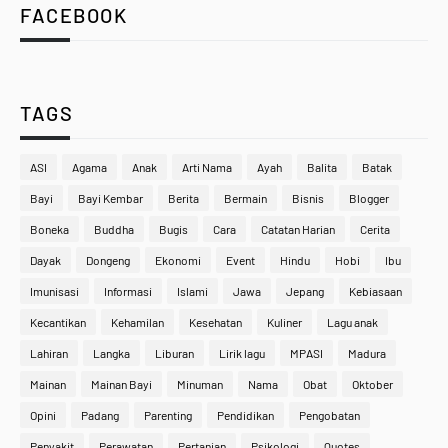
FACEBOOK
TAGS
ASI
Agama
Anak
Arti Nama
Ayah
Balita
Batak
Bayi
Bayi Kembar
Berita
Bermain
Bisnis
Blogger
Boneka
Buddha
Bugis
Cara
Catatan Harian
Cerita
Dayak
Dongeng
Ekonomi
Event
Hindu
Hobi
Ibu
Imunisasi
Informasi
Islami
Jawa
Jepang
Kebiasaan
Kecantikan
Kehamilan
Kesehatan
Kuliner
Lagu anak
Lahiran
Langka
Liburan
Lirik lagu
MPASI
Madura
Mainan
Mainan Bayi
Minuman
Nama
Obat
Oktober
Opini
Padang
Parenting
Pendidikan
Pengobatan
Penyakit
Perawatan
Pertanian
Psikologi
Quotes