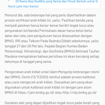
20 Nama Bayi Buddhis yang Damai dan Penuh Berkah untuk Si
Kecil Lahir Hari Kamis!
Menurut dia, ada beberapa hal yang perlu diperhatikan dalam
proses verifikasi arah kiblat ini, yaitu: Pastikan benda yang
menjadi patokan harus benar-benar berdiri tegak lurus atau
pergunakan lot/bandul Permukaan dasar harus betul-betul
datar dan rata Jam pengukuran harus disesuaikan dengan
BMKG, RRI atau Telkom Pada Rashdul Qiblah sebelumnya, yaitu
tanggal 27 dan 28 Mei lalu, Kepala Bagian Humas Badan
Meteorologi, Klimatologi, dan Geofisika (BMKG) Akhmad Taufan
Maulana mengatakan bahwa peristiwa ini akan berulang setiap
tahunnya di tanggal yang sama.
Pengecekan arah kiblat umat islam Mengutip keterangan resmi
dari BMKG, Senin (13/7/2020), berikut adalah proses kalibrasi
atau cara mengecek arah kiblat: Sesuaikan jam yang akan
digunakan untuk kalibrasi arah kiblat ini dengan jam atom
BMKG di https://jam.bmkg.go.id/ atau http://ntp.bmkg.go.id/
Gunakan alat yang dapat dijadikan tegak lurus pada tanah yang