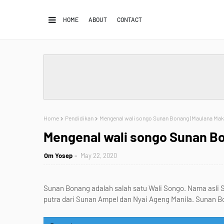
HOME
ABOUT
CONTACT
Home
Pendidikan
Mengenal wali songo Sunan Bonang (Maulana Ma
Mengenal wali songo Sunan B
Om Yosep
May 22, 2020
Sunan Bonang adalah salah satu Wali Songo. Nama asli
putra dari Sunan Ampel dan Nyai Ageng Manila. Suna