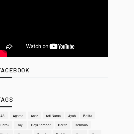
FACEBOOK
TAGS
ASI
Agama
Anak
Arti Nama
Ayah
Balita
Batak
Bayi
Bayi Kembar
Berita
Bermain