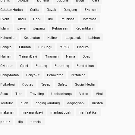
Bisnis
Blogger
Boneka
Buddha
Bugis
Cara
Catatan Harian
Cerita
Dayak
Dongeng
Ekonomi
Event
Hindu
Hobi
Ibu
Imunisasi
Informasi
Islami
Jawa
Jepang
Kebiasaan
Kecantikan
Kehamilan
Kesehatan
Kuliner
Lagu anak
Lahiran
Langka
Liburan
Lirik lagu
MPASI
Madura
Mainan
Mainan Bayi
Minuman
Nama
Obat
Oktober
Opini
Padang
Parenting
Pendidikan
Pengobatan
Penyakit
Perawatan
Pertanian
Psikologi
Quotes
Resep
Safety
Sosial Media
Susu
Tips
Traveling
Update harga
Video
Viral
Youtube
buah
daging kambing
daging sapi
kristen
makanan
makanan bayi
manfaat buah
manfaat ikan
politik
tiip
tutorial