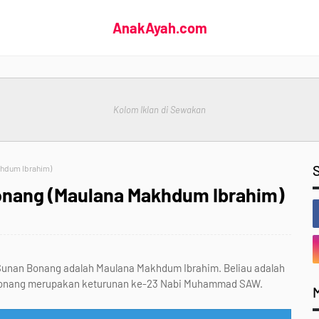
AnakAyah.com
Kolom Iklan di Sewakan
khdum Ibrahim)
onang (Maulana Makhdum Ibrahim)
 Sunan Bonang adalah Maulana Makhdum Ibrahim. Beliau adalah
n Bonang merupakan keturunan ke-23 Nabi Muhammad SAW.