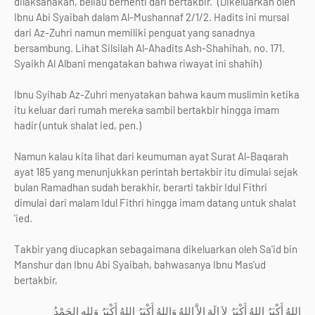
dilaksanakan, beliau berhenti dari bertakbir." (Dikeluarkan oleh
Ibnu Abi Syaibah dalam Al-Mushannaf 2/1/2. Hadits ini mursal
dari Az-Zuhri namun memiliki penguat yang sanadnya
bersambung. Lihat Silsilah Al-Ahadits Ash-Shahihah, no. 171.
Syaikh Al Albani mengatakan bahwa riwayat ini shahih)
Ibnu Syihab Az-Zuhri menyatakan bahwa kaum muslimin ketika
itu keluar dari rumah mereka sambil bertakbir hingga imam
hadir (untuk shalat ied, pen.)
Namun kalau kita lihat dari keumuman ayat Surat Al-Baqarah
ayat 185 yang menunjukkan perintah bertakbir itu dimulai sejak
bulan Ramadhan sudah berakhir, berarti takbir Idul Fithri
dimulai dari malam Idul Fithri hingga imam datang untuk shalat
'ied.
Takbir yang diucapkan sebagaimana dikeluarkan oleh Sa'id bin
Manshur dan Ibnu Abi Syaibah, bahwasanya Ibnu Mas'ud
bertakbir,
اللهُ أَكْبَرُ اللهُ أَكْبَرُ لاَ إِلَهَ إِلاَّ اللهُ وَاللهُ أَكْبَرُ اللهُ أَكْبَرُ وَللهِ الحَمْدُ