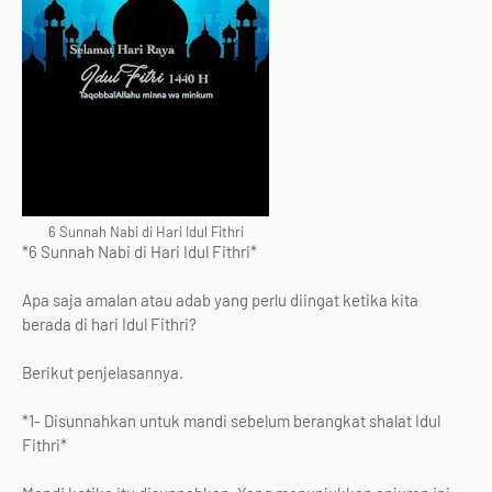
6 Sunnah Nabi di Hari Idul Fithri
*6 Sunnah Nabi di Hari Idul Fithri*
Apa saja amalan atau adab yang perlu diingat ketika kita
berada di hari Idul Fithri?
Berikut penjelasannya.
*1- Disunnahkan untuk mandi sebelum berangkat shalat Idul
Fithri*