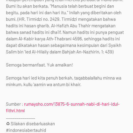
Bumi itu akan berkata, "Manusia telah berbuat begini dan
begitu, pada hari ini dan hari itu." Inilah yang diberitakan oleh
bumi. (HR. Tirmidzi no. 2429. Tirmidzi mengatakan bahwa
hadits ini hasan gharib. Al-Hafizh Abu Thahir mengatakan
bahwa sanad hadits ini dha'if. Namun hadits ini punya penguat
dalam Al-Kabir karya Ath-Thabrani 4596, sehingga hadits ini
dapat dikatakan hasan sebagaimana kesimpulan dari Syaikh
Salim bin 'Ied Al-Hilaliy dalam Bahjah An-Nazhirin, 1: 439)
Semoga bermanfaat. Yuk amalkan!
Semoga hari ied kita penuh berkah, taqabbalallahu minna wa
minkum, kullu 'aamin wa antum bi khair.
Sumber :
rumaysho.com/13875-6-sunnah-nabi-di-hari-idul-
fithri.html
______________
♻ Silakan disebarluaskan
#indonesiabertauhid