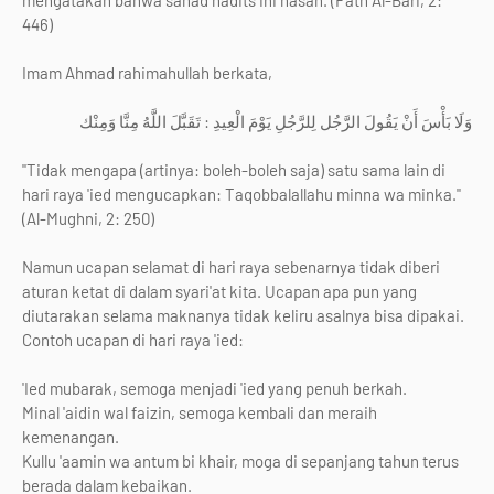
mengatakan bahwa sanad hadits ini hasan. (Fath Al-Bari, 2:
446)
Imam Ahmad rahimahullah berkata,
وَلَا بَأْسَ أَنْ يَقُولَ الرَّجُل لِلرَّجُلِ يَوْمَ الْعِيدِ : تَقَبَّلَ اللَّهُ مِنَّا وَمِنْك
"Tidak mengapa (artinya: boleh-boleh saja) satu sama lain di
hari raya 'ied mengucapkan: Taqobbalallahu minna wa minka."
(Al-Mughni, 2: 250)
Namun ucapan selamat di hari raya sebenarnya tidak diberi
aturan ketat di dalam syari'at kita. Ucapan apa pun yang
diutarakan selama maknanya tidak keliru asalnya bisa dipakai.
Contoh ucapan di hari raya 'ied:
'Ied mubarak, semoga menjadi 'ied yang penuh berkah.
Minal 'aidin wal faizin, semoga kembali dan meraih
kemenangan.
Kullu 'aamin wa antum bi khair, moga di sepanjang tahun terus
berada dalam kebaikan.