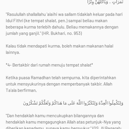
تَمَرَاتٍ .. وَيَأْكُلُهُنَّ وِتْرًا
"Rasulullah shallallahu 'alaihi wa sallam tidaklah keluar pada hari
Idul Fithri (ke tempat shalat, pen.) sampai beliau makan
beberapa kurma terlebih dahulu. Beliau memakannya dengan
jumlah yang ganjil." (HR. Bukhari, no. 953)
Kalau tidak mendapati kurma, boleh makan makanan halal
lainnya.
*4- Bertakbir dari rumah menuju tempat shalat*
Ketika puasa Ramadhan telah sempurna, kita diperintahkan
untuk mensyukurinya dengan memperbanyak takbir. Allah
Ta'ala berfirman,
وَلِتُكْمِلُوا الْعِدَّةَ وَلِتُكَبِّرُوا اللَّهَ عَلَى مَا هَدَاكُمْ وَلَعَلَّكُمْ تَشْكُرُونَ
"Dan hendaklah kamu mencukupkan bilangannya dan
hendaklah kamu mengagungkan Allah atas petunjuk-Nya yang
diberikan kepadamu, supaya kamu bersyukur." (QS. Al Baqarah: