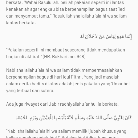
berkata, "Wahai Rasulullah, belilah pakaian seperti ini lantas
kenakanlah agar engkau bisa berpenampilan bagus saat 'ied
dan menyambut tamu." Rasulullah shallallahu 'alaihi wa sallam
lantas berkata,
إِنَّمَا هَذِهِ لِبَاسُ مَنْ لاَ خَلاَقَ لَهُ
"Pakaian seperti ini membuat seseorang tidak mendapatkan
bagian di akhirat." (HR. Bukhari, no. 948)
Nabi shallallahu 'alaihi wa sallam tidak mempermasalahkan
berpenampilan bagus di hari Idul Fithri. Yang jadi masalah
dalam cerita hadits di atas adalah jenis pakaian yang 'Umar beli
yang terbuat dari sutera.
Ada juga riwayat dari Jabir radhiyallahu 'anhu, ia berkata,
كَانَ لِلنَّبِيِّ صَلَّى اللهُ عَلَيْهِ وَسَلَّمَ جُبَّةٌ يَلْبَسُهَا لِلْعِيْدَيْنِ وَيَوْمِ الجُمُعَةِ
"Nabi shallallahu 'alaihi wa sallam memiliki jubah khusus yang
beliau gunakan untuk Idul Fithri dan Idul Adha, juga untuk