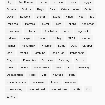
Bayi
Bayi Kembar
Berita
Bermain
Bisnis
Blogger
Boneka
Buddha
Bugis
Cara
Catatan Harian
Cerita
Dayak
Dongeng
Ekonomi
Event
Hindu
Hobi
Ibu
Imunisasi
Informasi
Islami
Jawa
Jepang
Kebiasaan
Kecantikan
Kehamilan
Kesehatan
Kuliner
Lagu anak
Lahiran
Langka
Liburan
Lirik lagu
MPASI
Madura
Mainan
Mainan Bayi
Minuman
Nama
Obat
Oktober
Opini
Padang
Parenting
Pendidikan
Pengobatan
Penyakit
Perawatan
Pertanian
Psikologi
Quotes
Resep
Safety
Sosial Media
Susu
Tips
Traveling
Update harga
Video
Viral
Youtube
buah
daging kambing
daging sapi
kristen
makanan
makanan bayi
manfaat buah
manfaat ikan
politik
tiip
tutorial