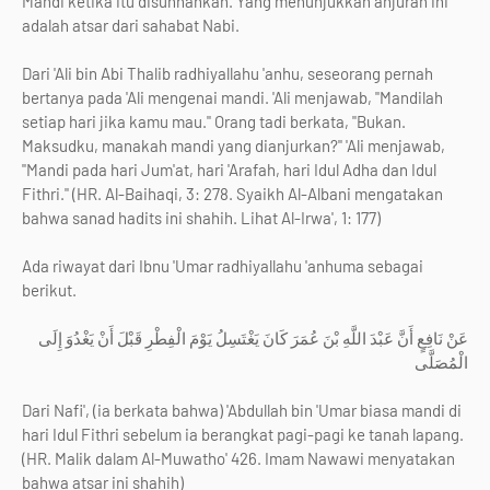
Mandi ketika itu disunnahkan. Yang menunjukkan anjuran ini
adalah atsar dari sahabat Nabi.
Dari 'Ali bin Abi Thalib radhiyallahu 'anhu, seseorang pernah
bertanya pada 'Ali mengenai mandi. 'Ali menjawab, "Mandilah
setiap hari jika kamu mau." Orang tadi berkata, "Bukan.
Maksudku, manakah mandi yang dianjurkan?" 'Ali menjawab,
"Mandi pada hari Jum'at, hari 'Arafah, hari Idul Adha dan Idul
Fithri." (HR. Al-Baihaqi, 3: 278. Syaikh Al-Albani mengatakan
bahwa sanad hadits ini shahih. Lihat Al-Irwa', 1: 177)
Ada riwayat dari Ibnu 'Umar radhiyallahu 'anhuma sebagai
berikut.
عَنْ نَافِعٍ أَنَّ عَبْدَ اللَّهِ بْنَ عُمَرَ كَانَ يَغْتَسِلُ يَوْمَ الْفِطْرِ قَبْلَ أَنْ يَغْدُوَ إِلَى
الْمُصَلَّى
Dari Nafi', (ia berkata bahwa) 'Abdullah bin 'Umar biasa mandi di
hari Idul Fithri sebelum ia berangkat pagi-pagi ke tanah lapang.
(HR. Malik dalam Al-Muwatho' 426. Imam Nawawi menyatakan
bahwa atsar ini shahih)