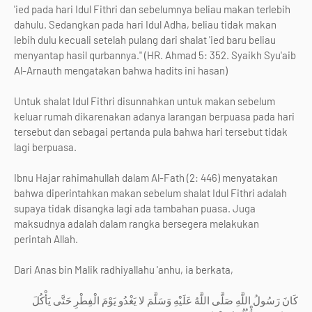
'ied pada hari Idul Fithri dan sebelumnya beliau makan terlebih
dahulu. Sedangkan pada hari Idul Adha, beliau tidak makan
lebih dulu kecuali setelah pulang dari shalat 'ied baru beliau
menyantap hasil qurbannya." (HR. Ahmad 5: 352. Syaikh Syu'aib
Al-Arnauth mengatakan bahwa hadits ini hasan)
Untuk shalat Idul Fithri disunnahkan untuk makan sebelum
keluar rumah dikarenakan adanya larangan berpuasa pada hari
tersebut dan sebagai pertanda pula bahwa hari tersebut tidak
lagi berpuasa.
Ibnu Hajar rahimahullah dalam Al-Fath (2: 446) menyatakan
bahwa diperintahkan makan sebelum shalat Idul Fithri adalah
supaya tidak disangka lagi ada tambahan puasa. Juga
maksudnya adalah dalam rangka bersegera melakukan
perintah Allah.
Dari Anas bin Malik radhiyallahu 'anhu, ia berkata,
كَانَ رَسُولُ اللَّهِ صَلَّى اللَّهُ عَلَيْهِ وَسَلَّمَ لا يَغْدُو يَوْمَ الْفِطْرِ حَتَّى يَأْكُلَ