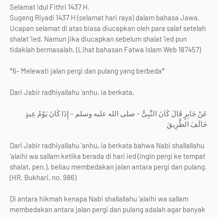
Selamat Idul Fithri 1437 H.
Sugeng Riyadi 1437 H (selamat hari raya) dalam bahasa Jawa.
Ucapan selamat di atas biasa diucapkan oleh para salaf setelah
shalat 'ied. Namun jika diucapkan sebelum shalat 'ied pun
tidaklah bermasalah. (Lihat bahasan Fatwa Islam Web 187457)
*6- Melewati jalan pergi dan pulang yang berbeda*
Dari Jabir radhiyallahu 'anhu, ia berkata,
عَنْ جَابِرٍ قَالَ كَانَ النَّبِىُّ – صلى الله عليه وسلم – إِذَا كَانَ يَوْمُ عِيدٍ
خَالَفَ الطَّرِيقَ
Dari Jabir radhiyallahu 'anhu, ia berkata bahwa Nabi shallallahu
'alaihi wa sallam ketika berada di hari ied (ingin pergi ke tempat
shalat, pen.), beliau membedakan jalan antara pergi dan pulang.
(HR. Bukhari, no. 986)
Di antara hikmah kenapa Nabi shallallahu 'alaihi wa sallam
membedakan antara jalan pergi dan pulang adalah agar banyak