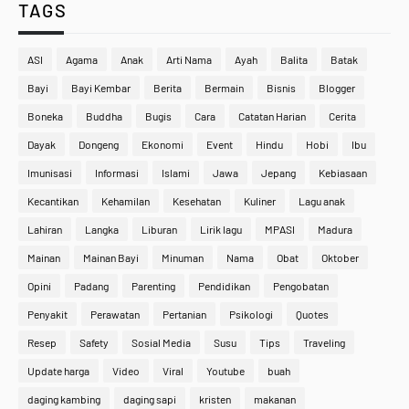
TAGS
ASI
Agama
Anak
Arti Nama
Ayah
Balita
Batak
Bayi
Bayi Kembar
Berita
Bermain
Bisnis
Blogger
Boneka
Buddha
Bugis
Cara
Catatan Harian
Cerita
Dayak
Dongeng
Ekonomi
Event
Hindu
Hobi
Ibu
Imunisasi
Informasi
Islami
Jawa
Jepang
Kebiasaan
Kecantikan
Kehamilan
Kesehatan
Kuliner
Lagu anak
Lahiran
Langka
Liburan
Lirik lagu
MPASI
Madura
Mainan
Mainan Bayi
Minuman
Nama
Obat
Oktober
Opini
Padang
Parenting
Pendidikan
Pengobatan
Penyakit
Perawatan
Pertanian
Psikologi
Quotes
Resep
Safety
Sosial Media
Susu
Tips
Traveling
Update harga
Video
Viral
Youtube
buah
daging kambing
daging sapi
kristen
makanan