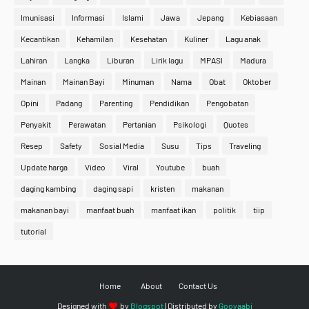
Imunisasi
Informasi
Islami
Jawa
Jepang
Kebiasaan
Kecantikan
Kehamilan
Kesehatan
Kuliner
Lagu anak
Lahiran
Langka
Liburan
Lirik lagu
MPASI
Madura
Mainan
Mainan Bayi
Minuman
Nama
Obat
Oktober
Opini
Padang
Parenting
Pendidikan
Pengobatan
Penyakit
Perawatan
Pertanian
Psikologi
Quotes
Resep
Safety
Sosial Media
Susu
Tips
Traveling
Update harga
Video
Viral
Youtube
buah
daging kambing
daging sapi
kristen
makanan
makanan bayi
manfaat buah
manfaat ikan
politik
tiip
tutorial
Home
About
Contact Us
Designed with
by
Blogspot
| Distributed by
Gooyaabi