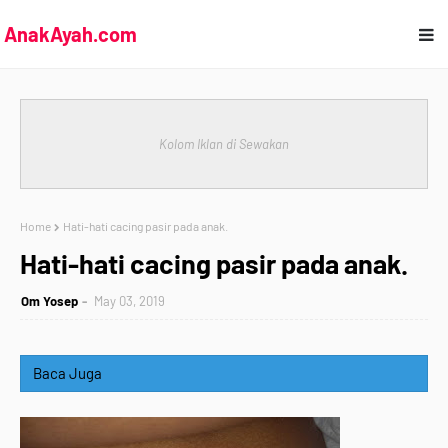
AnakAyah.com
Kolom Iklan di Sewakan
Home
Hati-hati cacing pasir pada anak.
Hati-hati cacing pasir pada anak.
Om Yosep
May 03, 2019
Baca Juga