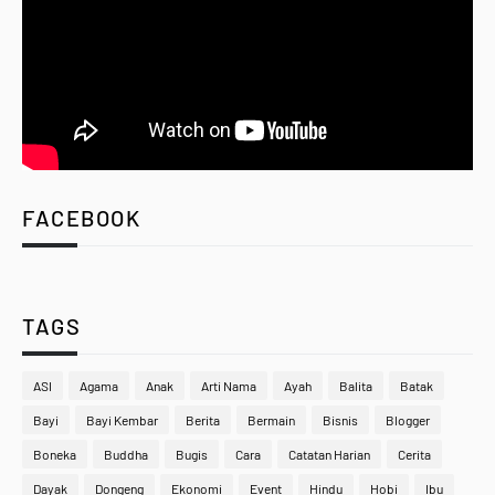
FACEBOOK
TAGS
ASI
Agama
Anak
Arti Nama
Ayah
Balita
Batak
Bayi
Bayi Kembar
Berita
Bermain
Bisnis
Blogger
Boneka
Buddha
Bugis
Cara
Catatan Harian
Cerita
Dayak
Dongeng
Ekonomi
Event
Hindu
Hobi
Ibu