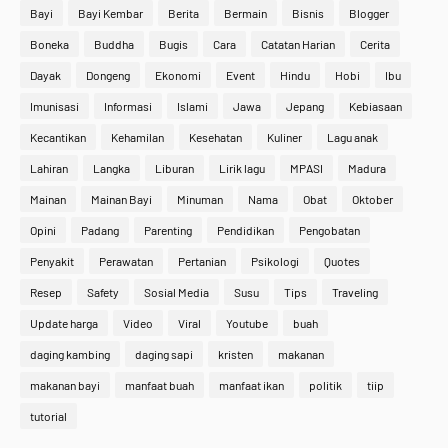
Bayi
Bayi Kembar
Berita
Bermain
Bisnis
Blogger
Boneka
Buddha
Bugis
Cara
Catatan Harian
Cerita
Dayak
Dongeng
Ekonomi
Event
Hindu
Hobi
Ibu
Imunisasi
Informasi
Islami
Jawa
Jepang
Kebiasaan
Kecantikan
Kehamilan
Kesehatan
Kuliner
Lagu anak
Lahiran
Langka
Liburan
Lirik lagu
MPASI
Madura
Mainan
Mainan Bayi
Minuman
Nama
Obat
Oktober
Opini
Padang
Parenting
Pendidikan
Pengobatan
Penyakit
Perawatan
Pertanian
Psikologi
Quotes
Resep
Safety
Sosial Media
Susu
Tips
Traveling
Update harga
Video
Viral
Youtube
buah
daging kambing
daging sapi
kristen
makanan
makanan bayi
manfaat buah
manfaat ikan
politik
tiip
tutorial