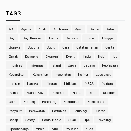
TAGS
ASI
Agama
Anak
Arti Nama
Ayah
Balita
Batak
Bayi
Bayi Kembar
Berita
Bermain
Bisnis
Blogger
Boneka
Buddha
Bugis
Cara
Catatan Harian
Cerita
Dayak
Dongeng
Ekonomi
Event
Hindu
Hobi
Ibu
Imunisasi
Informasi
Islami
Jawa
Jepang
Kebiasaan
Kecantikan
Kehamilan
Kesehatan
Kuliner
Lagu anak
Lahiran
Langka
Liburan
Lirik lagu
MPASI
Madura
Mainan
Mainan Bayi
Minuman
Nama
Obat
Oktober
Opini
Padang
Parenting
Pendidikan
Pengobatan
Penyakit
Perawatan
Pertanian
Psikologi
Quotes
Resep
Safety
Sosial Media
Susu
Tips
Traveling
Update harga
Video
Viral
Youtube
buah