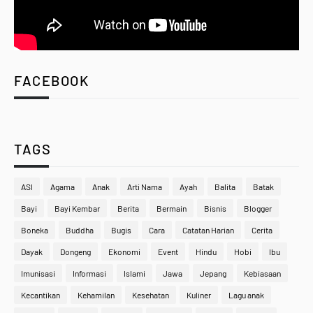
FACEBOOK
TAGS
ASI
Agama
Anak
Arti Nama
Ayah
Balita
Batak
Bayi
Bayi Kembar
Berita
Bermain
Bisnis
Blogger
Boneka
Buddha
Bugis
Cara
Catatan Harian
Cerita
Dayak
Dongeng
Ekonomi
Event
Hindu
Hobi
Ibu
Imunisasi
Informasi
Islami
Jawa
Jepang
Kebiasaan
Kecantikan
Kehamilan
Kesehatan
Kuliner
Lagu anak