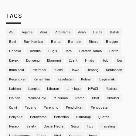
TAGS
ASI
Agama
Anak
Arti Nama
Ayah
Balita
Batak
Bayi
Bayi Kembar
Berita
Bermain
Bisnis
Blogger
Boneka
Buddha
Bugis
Cara
Catatan Harian
Cerita
Dayak
Dongeng
Ekonomi
Event
Hindu
Hobi
Ibu
Imunisasi
Informasi
Islami
Jawa
Jepang
Kebiasaan
Kecantikan
Kehamilan
Kesehatan
Kuliner
Lagu anak
Lahiran
Langka
Liburan
Lirik lagu
MPASI
Madura
Mainan
Mainan Bayi
Minuman
Nama
Obat
Oktober
Opini
Padang
Parenting
Pendidikan
Pengobatan
Penyakit
Perawatan
Pertanian
Psikologi
Quotes
Resep
Safety
Sosial Media
Susu
Tips
Traveling
Update harga
Video
Viral
Youtube
buah