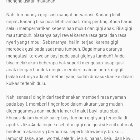
menghaluskan makanan.
Nah, tumbuhnya gigi susu sangat bervariasi. Kadang lebih
cepat, kadang bisa pula lebih lambat. Yang penting, Anda harus
selalu memperhatikan kebersihan mulut dan gigi anak. Bila gigi
mau tumbuh, biasanya bayi rewel karena rasa gatal dan rasa
nyeri yang timbul. Sebenarnya, hal ini terjadi karena gigi
merobek gusi pada saat mau tumbuh. Bagaimana caranya
mengatasi kerewelan bayi pada saat giginya tumbuh? Anda
bisa melakukan beberapa hal, seperti mengusap-usap gusi
anak dengan handuk dingin, memberi mainan untuk digigit
(salah satunya adalah teether yang sudah dimasukkan ke dalam
kulkas terlebih dulu.
Nah, sensasi dingin dari teether akan memberi rasa nyaman
pada bayi), memberi finger food dalam ukuran yang mudah
digenggamnya dan mudah lumer di mulut bayi, atau obat
khusus dalam bentuk salep bayi tumbuh gigi yang tersedia di
apotik. Jika Anda ingin kesehatan gigi dan gusi si kecil optimal,
berikan makanan yg bernutrisi, seperti strawberry, brokoli,
jamur shitake, apel, wortel, seledri, jeruk, nanas, keju, dan kiwi.