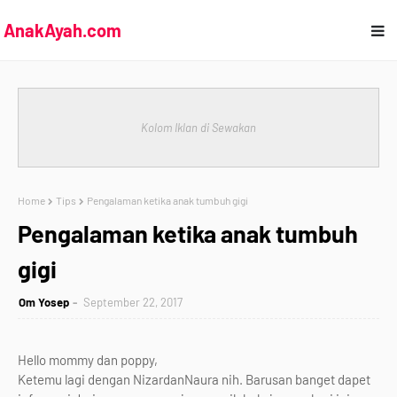
AnakAyah.com
Kolom Iklan di Sewakan
Home
Tips
Pengalaman ketika anak tumbuh gigi
Pengalaman ketika anak tumbuh
gigi
Om Yosep
September 22, 2017
Hello mommy dan poppy,
Ketemu lagi dengan NizardanNaura nih. Barusan banget dapet